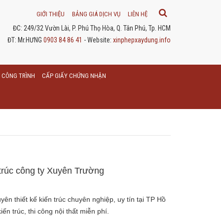
GIỚI THIỆU
BẢNG GIÁ DỊCH VỤ
LIÊN HỆ
ĐC: 249/32 Vườn Lài, P. Phú Thọ Hòa, Q. Tân Phú, Tp. HCM
ĐT: Mr.HƯNG
0903 84 86 41
- Website:
xinphepxaydung.info
 CÔNG TRÌNH
CẤP GIẤY CHỨNG NHẬN
n trúc công ty Xuyên Trường
n thiết kế kiến trúc chuyên nghiệp, uy tín tại TP Hồ
iến trúc, thi công nội thất miễn phí.