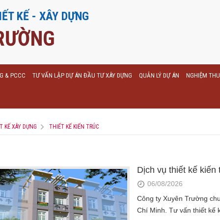
IẾT KẾ - XÂY DỰNG
RƯỜNG
NG & PCCC
TƯ VẤN LẬP DỰ ÁN ĐẦU TƯ XÂY DỰNG
QUẢN LÝ DỰ ÁN
NGHIỆM THU
T KẾ XÂY DỰNG
THIẾT KẾ KIẾN TRÚC
Dịch vụ thiết kế kiế
06/08/2026
Công ty Xuyên Trường chuyê
Chí Minh. Tư vấn thiết kế k