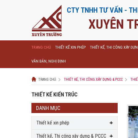
CTY TNHH TƯ VẤN - TH
XUYÊN T
TRANG CHỦ
THIẾT KẾ XIN PHÉP
THIẾT KẾ, THI CÔNG XÂY DỰ
VĂN BẢN, NGHỊ ĐỊNH
TRANG CHỦ
THIẾT KẾ, THI CÔNG XÂY DỰNG & PCCC
THIẾ
THIẾT KẾ KIẾN TRÚC
DANH MỤC
Thiết kế xin phép
Thiết kế, Thi công xây dựng & PCCC