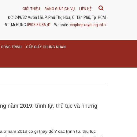
GIỚI THIỆU
BẢNG GIÁ DỊCH VỤ
LIÊN HỆ
ĐC: 249/32 Vườn Lài, P. Phú Thọ Hòa, Q. Tân Phú, Tp. HCM
ĐT: Mr.HƯNG
0903 84 86 41
- Website:
xinphepxaydung.info
 CÔNG TRÌNH
CẤP GIẤY CHỨNG NHẬN
ng năm 2019: trình tự, thủ tục và những
 ở năm 2019 có gì thay đổi? các trình tự, thủ tục