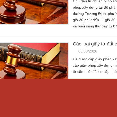
Chủ đầu tư chuẩn bị hồ sơ
phép xây dựng tại Bộ phận 
đường Trương Định, phường
giờ 30 phút đến 11 giờ 30 
và buổi sáng thứ bảy từ 07
Các loại giấy tờ đất 
06/08/2026
Để được cấp giấy phép xây
cấp giấy phép xây dựng mớ
tờ cần thiết để xin cấp ph
Quy định mới cấp gi
06/08/2026