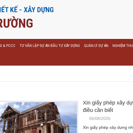
IẾT KẾ - XÂY DỰNG
RƯỜNG
NG & PCCC
TƯ VẤN LẬP DỰ ÁN ĐẦU TƯ XÂY DỰNG
QUẢN LÝ DỰ ÁN
NGHIỆM THU
Xin giấy phép xây dự
điều cần biết
06/08/2026
Xin giấy phép xây dựng nhà