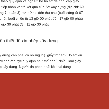
 theo quy định và nộp 02 bộ hồ sơ đề nghị cấp giấy
tiếp nhận và trả kết quả của Sở Xây dựng (địa chỉ: 60
 7, quận 3), từ thứ hai đến thứ sáu (buổi sáng từ 07
phút, buổi chiều từ 13 giờ 00 phút đến 17 giờ 00 phút)
 giờ 30 phút đến 11 giờ 30 phút.
cần thiết để xin phép xây dựng
 dựng cần phải có những loại giấy tờ nào? Hồ sơ xin
i nhà ở được quy định như thế nào? Nhiều loại giấy
ép xây dựng. Người xin phép phải kê khai đúng.
ấy phép xây dựng Thành phố Hồ Chí Minh