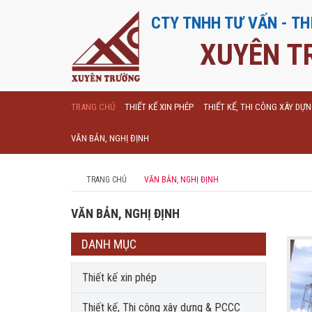
CTY TNHH TƯ VẤN - TH
XUYÊN T
TRANG CHỦ
THIẾT KẾ XIN PHÉP
THIẾT KẾ, THI CÔNG XÂY DỰ
VĂN BẢN, NGHỊ ĐỊNH
TRANG CHỦ
VĂN BẢN, NGHỊ ĐỊNH
VĂN BẢN, NGHỊ ĐỊNH
DANH MỤC
Thiết kế xin phép
Thiết kế, Thi công xây dựng & PCCC