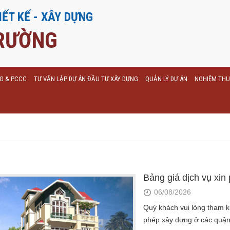
IẾT KẾ - XÂY DỰNG
RƯỜNG
NG & PCCC
TƯ VẤN LẬP DỰ ÁN ĐẦU TƯ XÂY DỰNG
QUẢN LÝ DỰ ÁN
NGHIỆM THU
Bảng giá dịch vụ xi
06/08/2026
Quý khách vui lòng tham k
phép xây dựng ở các quận,