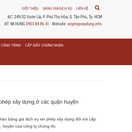
GIỚI THIỆU
BẢNG GIÁ DỊCH VỤ
LIÊN HỆ
ĐC: 249/32 Vườn Lài, P. Phú Thọ Hòa, Q. Tân Phú, Tp. HCM
ĐT: Mr.HƯNG
0903 84 86 41
- Website:
xinphepxaydung.info
 CÔNG TRÌNH
CẤP GIẤY CHỨNG NHẬN
n phép xây dựng ở các quận huyện
hảo bảng giá dịch vụ xin phép xây dựng đối với cấp
 huyện của công ty chúng tôi.