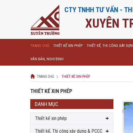
CTY TNHH TƯ VẤN - TH
XUYÊN T
TRANG CHỦ
THIẾT KẾ XIN PHÉP
THIẾT KẾ, THI CÔNG XÂY DỰ
VĂN BẢN, NGHỊ ĐỊNH
TRANG CHỦ
THIẾT KẾ XIN PHÉP
THIẾT KẾ XIN PHÉP
DANH MỤC
Thiết kế xin phép
Thiết kế, Thi công xây dựng & PCCC