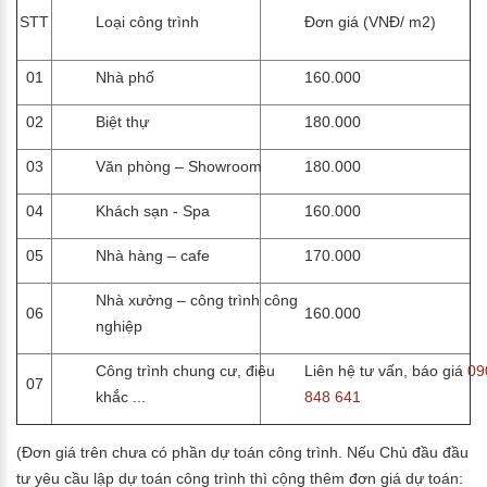
STT
Loại công trình
Đơn giá (VNĐ/ m2)
01
Nhà phố
160.000
02
Biệt thự
180.000
03
Văn phòng – Showroom
180.000
04
Khách sạn - Spa
160.000
05
Nhà hàng – cafe
170.000
Nhà xưởng – công trình công
06
160.000
nghiệp
Công trình chung cư, điêu
Liên hệ tư vấn, báo giá
09
07
khắc ...
848 641
(Đơn giá trên chưa có phần dự toán công trình. Nếu Chủ đầu đầu
tư yêu cầu lập dự toán công trình thì cộng thêm đơn giá dự toán: