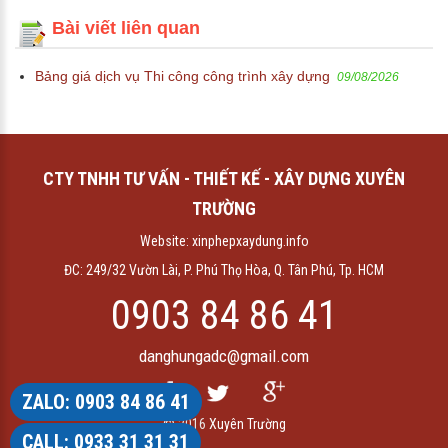
Bài viết liên quan
Bảng giá dịch vụ Thi công công trình xây dựng
09/08/2026
CTY TNHH TƯ VẤN - THIẾT KẾ - XÂY DỰNG XUYÊN
TRƯỜNG
Website:
xinphepxaydung.info
ĐC: 249/32 Vườn Lài, P. Phú Thọ Hòa, Q. Tân Phú, Tp. HCM
0903 84 86 41
danghungadc@gmail.com
ZALO: 0903 84 86 41
© 2016
Xuyên Trường
CALL: 0933 31 31 31